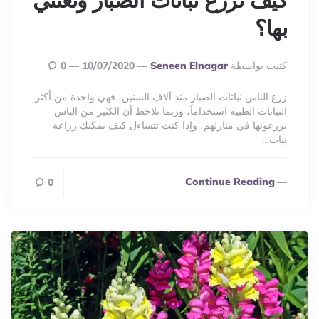
بها؟
Posted
كتبت بواسطة
Seneen Elnagar
10/07/2020
0
By
زرع الناس نباتات الصبار منذ آلاف السنين، فهي واحدة من أكثر
النباتات الطبية استخداماً، وربما تلاحظ أن الكثير من الناس
يزرعونها في منازلهم، وإذا كنت تتساءل كيف يمكنك زراعة
نبات…
Continue Reading
0