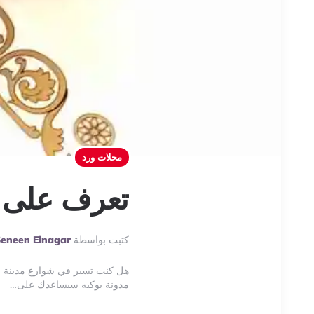
محلات ورد
تعرف على م
Posted
كتبت بواسطة
eneen Elnagar
By
هل كنت تسير في شوارع مدينة نص
مدونة بوكيه سيساعدك على…