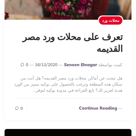
محلات ورد
تعرف على محلات ورد مصر
القديمه
Posted
كتبت بواسطة
Seneen Elnagar
16/11/2020
0
By
هل تبحث عن أماكن محلات ورد مصر القديمه؟ هل أنت من
سكان هذه المنطقة وترغب بالحصول على بوكيه مميز من الورد
هدية لعزيز لك؟ تابع القراءة في مدونة بوكيه لتوفر…
Continue Reading
0