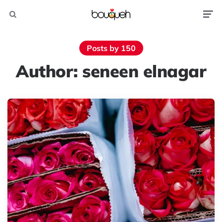
Search
Men
150 Posts by
Author:
seneen elnagar