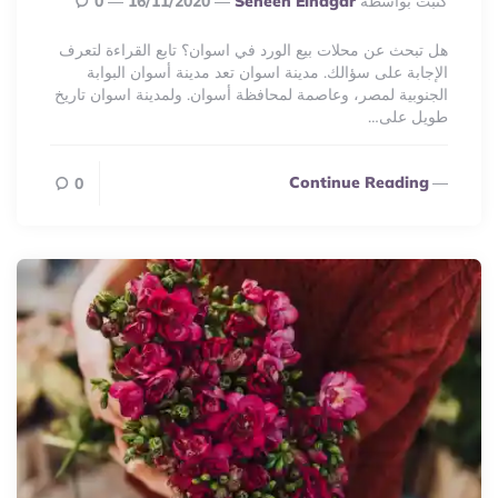
كتبت بواسطة
Seneen Elnagar
16/11/2020
0
By
هل تبحث عن محلات بيع الورد في اسوان؟ تابع القراءة لتعرف
الإجابة على سؤالك. مدينة اسوان تعد مدينة أسوان البوابة
الجنوبية لمصر، وعاصمة لمحافظة أسوان. ولمدينة اسوان تاريخ
طويل على…
Continue Reading
0