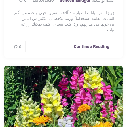
كتبت بواسطة
Seneen Elnagar
10/07/2020
0
By
زرع الناس نباتات الصبار منذ آلاف السنين، فهي واحدة من أكثر
النباتات الطبية استخداماً، وربما تلاحظ أن الكثير من الناس
يزرعونها في منازلهم، وإذا كنت تتساءل كيف يمكنك زراعة
نبات…
Continue Reading
0