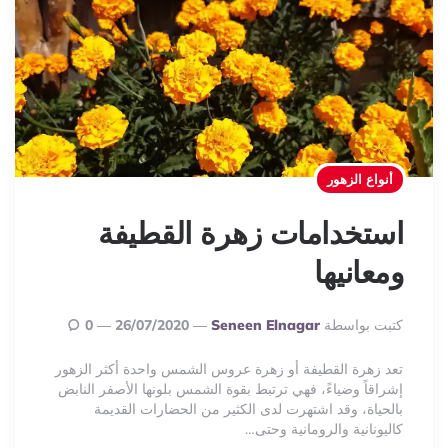
أنواع الزهور
استخدامات زهرة القطيفة
ومعانيها
Posted
كتبت بواسطة
Seneen Elnagar
26/07/2020
0
By
تعد زهرة القطيفة أو زهرة عروس الشمس واحدة أكثر الزهور
إشراقاً وضياءً، فهي ترتبط بقوة الشمس بلونها الأصفر النابض
بالحياة، وقد اشتهرت لدى الكثير من الحضارات القديمة
كاليونانية والرومانية وحتى…