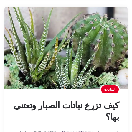
النباتات
كيف تزرع نباتات الصبار وتعتني
بها؟
Posted