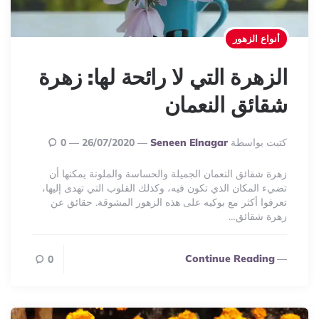
أنواع الزهور
الزهرة التي لا رائحة لها: زهرة
شقائق النعمان
Posted
كتبت بواسطة
Seneen Elnagar
26/07/2020
0
By
زهرة شقائق النعمان الجميلة والحساسة والملونة يمكنها أن
تضيء المكان الذي تكون فيه، وكذلك القلوب التي تهدى إليها،
تعرفوا أكثر مع بوكيه على هذه الزهور المشوقة. حقائق عن
زهرة شقائق…
Continue Reading
0