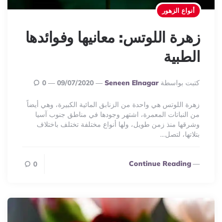
أنواع الزهور
زهرة اللوتس: معانيها وفوائدها
الطبية
Posted
كتبت بواسطة
Seneen Elnagar
09/07/2020
0
By
زهرة اللوتس هي واحدة من الزنابق المائية الكبيرة، وهي أيضاً
من النباتات المعمرة، اشتهر وجودها في مناطق جنوب آسيا
وشرقها منذ زمن طويل، ولها أنواع مختلفة تختلف باختلاف
بتلاتها، لتصل…
Continue Reading
0