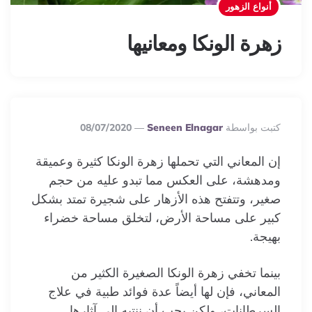
أنواع الزهور
زهرة الونكا ومعانيها
Posted
كتبت بواسطة
Seneen Elnagar
08/07/2020
By
إن المعاني التي تحملها زهرة
الونكا
كثيرة وعميقة
ومدهشة، على العكس مما تبدو عليه من حجم
صغير، وتتفتح هذه الأزهار على شجيرة تمتد بشكل
كبير على مساحة الأرض، لتخلق مساحة خضراء
بهيجة.
بينما تخفي زهرة
الونكا
الصغيرة الكثير من
المعاني، فإن لها أيضاً عدة فوائد طبية في علاج
السرطانات، ولكن يجب أن ننتبه إلى آثارها