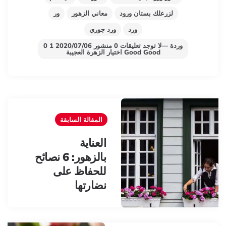
لزرعلك بستان ورود
معاني الزهور
ور
ورد
ورد جوري
وردة —لا توجد تعليقات 0 منشور 2020/07/06 1 0
Good Good اختيار الزهرة العجيبة
Pos
navigatio
المقالة السابقة
العناية
بالزهور: 6 نصائح
للحفاظ على
نضارتها